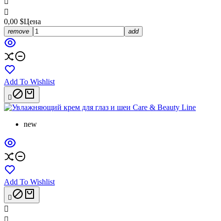


0,00 $
Цена
remove
add
Add To Wishlist

new
Add To Wishlist


