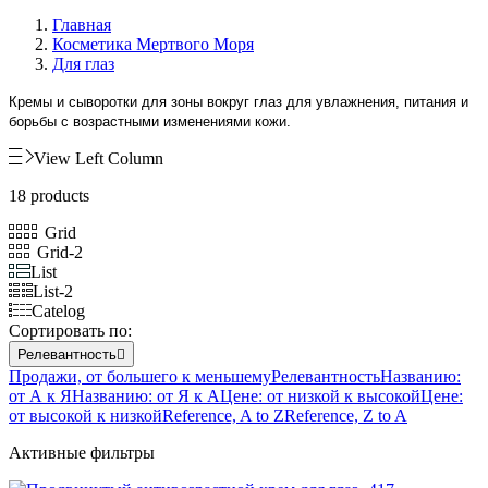
Главная
Косметика Мертвого Моря
Для глаз
Кремы и сыворотки для зоны вокруг глаз для увлажнения, питания и
борьбы с возрастными изменениями кожи.
View Left Column
18 products
Grid
Grid-2
List
List-2
Catelog
Сортировать по:
Релевантность

Продажи, от большего к меньшему
Релевантность
Названию:
от А к Я
Названию: от Я к А
Цене: от низкой к высокой
Цене:
от высокой к низкой
Reference, A to Z
Reference, Z to A
Активные фильтры