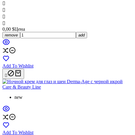




0,00 $
Цена
remove
add
Add To Wishlist

new
Add To Wishlist