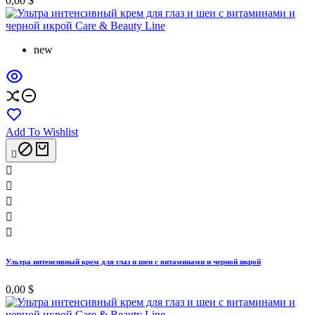
0,00 $
new
Add To Wishlist






Ультра интенсивный крем для глаз и шеи с витаминами и черной икрой
0,00 $