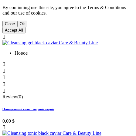
By continuing use this site, you agree to the Terms & Conditions
and our use of cookies.
Close
Ok
Accept All

Новое





Review(0)
Очищающий гель с черной икрой
0,00 $
