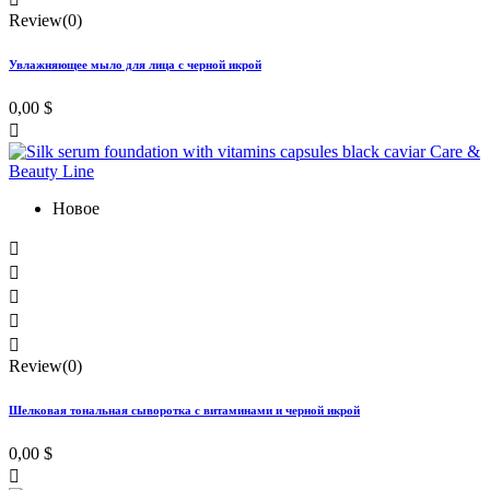
Review(0)
Увлажняющее мыло для лица с черной икрой
0,00 $

Новое





Review(0)
Шелковая тональная сыворотка с витаминами и черной икрой
0,00 $
