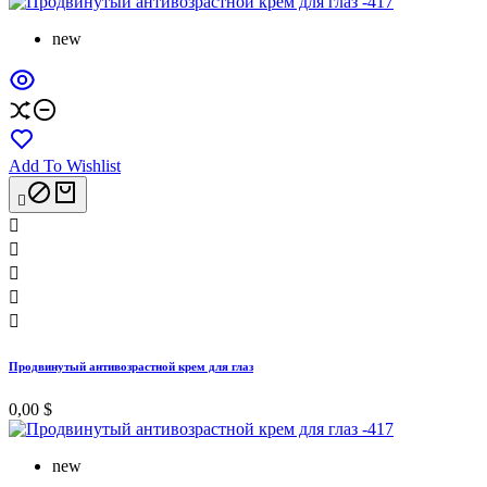
new
Add To Wishlist






Продвинутый антивозрастной крем для глаз
0,00 $
new