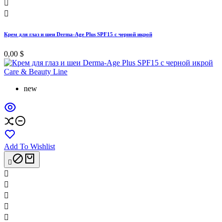


Крем для глаз и шеи Derma-Age Plus SPF15 с черной икрой
0,00 $
new
Add To Wishlist





