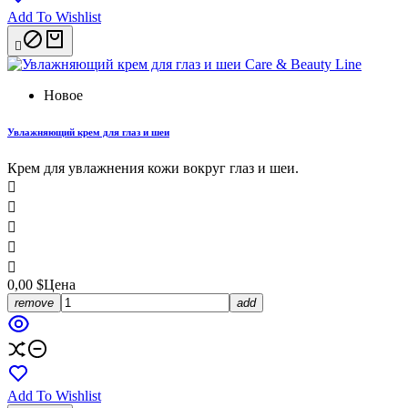
Add To Wishlist

Новое
Увлажняющий крем для глаз и шеи
Крем для увлажнения кожи вокруг глаз и шеи.





0,00 $
Цена
remove
add
Add To Wishlist