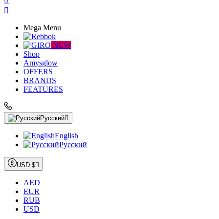

Mega Menu
NEW
Shop
Amysglow
OFFERS
BRANDS
FEATURES
Русский

English
Русский
USD $

AED
EUR
RUB
USD