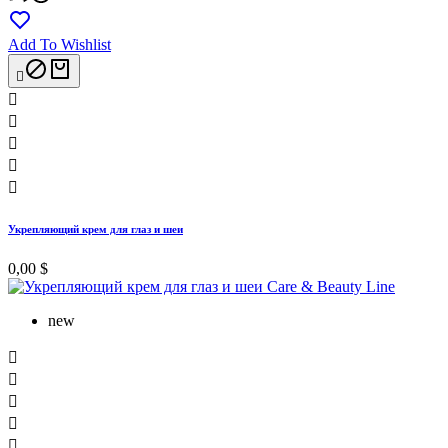
Add To Wishlist






Укрепляющий крем для глаз и шеи
0,00 $
new




